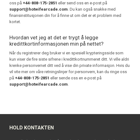
oss på
+44-808-175-2851
eller send oss en e-post på
support@hotwifearcade.com
. Du kan også snakke med
finansinstitusjonen din for å finne ut om det er et problem med
kortet.
Hvordan vet jeg at det er trygt å legge
kredittkortinformasjonen min på nettet?
Når du registrerer deg bruker vi en spesiell krypteringsside som
kun viser de fire siste sifrene i kredittkortnummeret ditt. Vi ville aldri
krenke personvernet ditt ved å vise din private informasjon. Hvis du
vil vite mer om våre retningslinjer for personvern, kan du ringe oss
på
+44-808-175-2851
eller sende oss en e-post på
support@hotwifearcade.com
.
HOLD KONTAKTEN