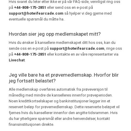
Hvis svaret du leter etter ikke er på vår FAQ-side, vennligst ring oss
på
+44-808-175-2851
eller send oss en e-post på
support@hotwifearcade.com
så hjelper vi deg gjerne med
eventuelle spørsmål du måtte ha.
Hvordan sier jeg opp medlemskapet mitt?
Hvis du ønsker å kansellere medlemskapet ditt hos oss, kan du
sende oss en e-post på
support@hotwifearcade.com
, ringe oss
på
+44-808-175-2851
eller kontakte en av våre representanter via
Livechat
.
Jeg ville bare ha et prøvemedlemskap. Hvorfor blir
jeg fortsatt belastet?
Alle medlemskap overføres automatisk fra prøveversjon til
månedlig med mindre de kanselleres innenfor prøveperioden.
Noen kredittkortselskaper og bankinstitusjoner legger inn et
reservert beløp for prøvemedlemskap. Dette reserverte beløpet vil
fjernes hvis du kansellerer innenfor den angitte tidsrammen. Hvis
du har ytterligere spørsmål eller andre henvendelser, kontakt
finansinstitusjonen direkte.