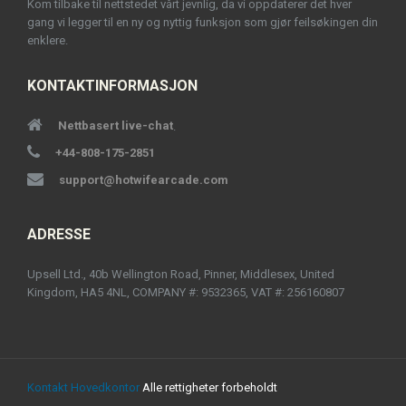
Kom tilbake til nettstedet vårt jevnlig, da vi oppdaterer det hver
gang vi legger til en ny og nyttig funksjon som gjør feilsøkingen din
enklere.
KONTAKTINFORMASJON
Nettbasert live-chat
.
+44-808-175-2851
support@hotwifearcade.com
ADRESSE
Upsell Ltd., 40b Wellington Road, Pinner, Middlesex, United
Kingdom, HA5 4NL, COMPANY #: 9532365, VAT #: 256160807
Kontakt Hovedkontor
Alle rettigheter forbeholdt