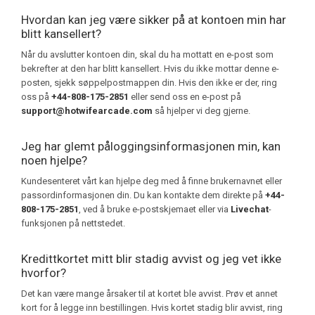
Hvordan kan jeg være sikker på at kontoen min har
blitt kansellert?
Når du avslutter kontoen din, skal du ha mottatt en e-post som
bekrefter at den har blitt kansellert. Hvis du ikke mottar denne e-
posten, sjekk søppelpostmappen din. Hvis den ikke er der, ring
oss på
+44-808-175-2851
eller send oss en e-post på
support@hotwifearcade.com
så hjelper vi deg gjerne.
Jeg har glemt påloggingsinformasjonen min, kan
noen hjelpe?
Kundesenteret vårt kan hjelpe deg med å finne brukernavnet eller
passordinformasjonen din. Du kan kontakte dem direkte på
+44-
808-175-2851
, ved å bruke e-postskjemaet eller via
Livechat
-
funksjonen på nettstedet.
Kredittkortet mitt blir stadig avvist og jeg vet ikke
hvorfor?
Det kan være mange årsaker til at kortet ble avvist. Prøv et annet
kort for å legge inn bestillingen. Hvis kortet stadig blir avvist, ring