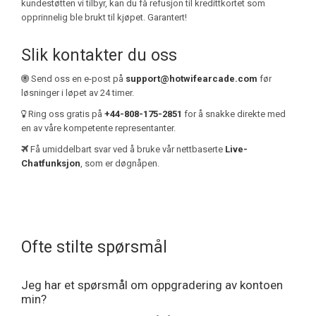
kundestøtten vi tilbyr, kan du få refusjon til kredittkortet som
opprinnelig ble brukt til kjøpet. Garantert!
Slik kontakter du oss
Send oss en e-post på
support@hotwifearcade.com
før
løsninger i løpet av 24 timer.
Ring oss gratis på
+44-808-175-2851
for å snakke direkte med
en av våre kompetente representanter.
Få umiddelbart svar ved å bruke vår nettbaserte
Live-
Chatfunksjon
, som er døgnåpen.
Ofte stilte spørsmål
Jeg har et spørsmål om oppgradering av kontoen
min?